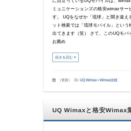
に目立っているUQモバイルは、wima
ミュニケーションズの格安wimaxサ
す。 UQをなぜか「琉球」と聞き違え
ット検索では「琉球モバイル」という
出てきます（笑） さて、このUQモバ
お薦め
続きを読む
（
更新
）
UQ Wimax
•
Wimax比較
UQ Wimaxと格安Wim