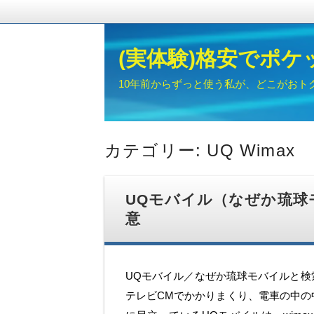
(実体験)格安でポケッ
10年前からずっと使う私が、どこがおト
カテゴリー: UQ Wimax
UQモバイル（なぜか琉球
意
UQモバイル／なぜか琉球モバイルと検
テレビCMでかかりまくり、電車の中の