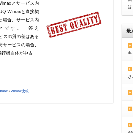
Wimaxとサービス内
は
Q Wimaxと直接契
した場合、サービス内
とです。 答え
最
ビスの質の差はある
安サービスの場合、
飛行機自体が中古
キ
さ
imax
•
Wimax比較
W