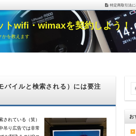
特定商取引法に
トwifi・wimaxを契約しよう！
クかを教えます
モバイルと検索される）には要注
お
索されている（笑）
中吊り広告では非常