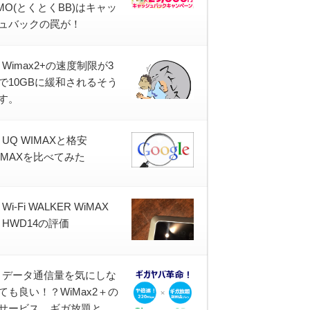
MO(とくとくBB)はキャッ
ュバックの罠が！
Wimax2+の速度制限が3
で10GBに緩和されるそう
す。
UQ WIMAXと格安
IMAXを比べてみた
Wi-Fi WALKER WiMAX
+ HWD14の評価
データ通信量を気にしな
ても良い！？WiMax2＋の
サービス、ギガ放題と