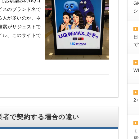
xでお馴染みのUQコ
G
ービスのブランド名で
シ
る人が多いのか、ネ
検索がサジェストで
イル、このサイトで
日
で
W
2
ax業者で契約する場合の違い
く
新